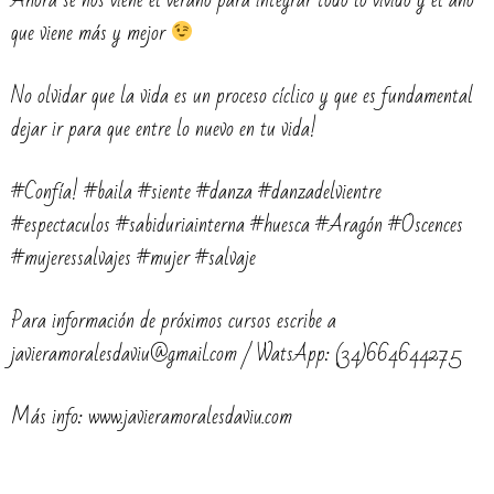
que viene más y mejor
No olvidar que la vida es un proceso cíclico y que es fundamental
dejar ir para que entre lo nuevo en tu vida!
#Confía! #baila #siente #danza #danzadelvientre
#espectaculos #sabiduriainterna #huesca #Aragón #Oscences
#mujeressalvajes #mujer #salvaje
Para información de próximos cursos escribe a
javieramoralesdaviu@gmail.com / WatsApp: (34)664644275
Más info: www.javieramoralesdaviu.com