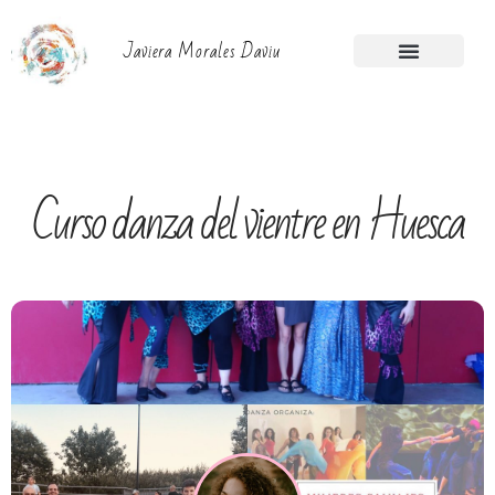
Javiera Morales Daviu
Retiros Montseny
Retiro Artesanas
Círculos de Mujeres
Curso danza del vientre en Huesca