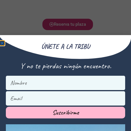
Reserva tu plaza
ÚNETE A LA TRIBU
Y no te pierdas ningún encuentro.
VALOR DE LAS CLASES
PARTICULARES DE
DANZA DEL VIENTRE
Suscribirme
Cada hora de clase tiene un coste de 60€
. El pago se