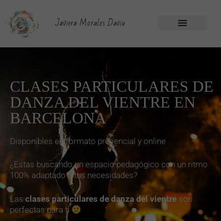
Javiera Morales Daviu
Retiros Montseny
Retiro Artesanas
Círculos de Mujeres
CLASES PARTICULARES DE
DANZA DEL VIENTRE EN
BARCELONA
Disponibles en formato presencial y online
¿Estas buscando un espacio pedagógico con un ritmo
100% adaptado a tus necesidades?
Las
clases particulares de danza del vientre
son
perfectas para ti