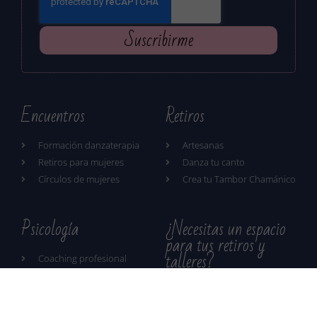
Suscribirme
Encuentros
Retiros
Formación danzaterapia
Artesanas
Retiros para mujeres
Danza tu canto
Círculos de mujeres
Crea tu Tambor Chamánico
Psicología
¿Necesitas un espacio
para tus retiros y
talleres?
Coaching profesional
Psicoterapia individual
Casa de retiros en el
Montseny